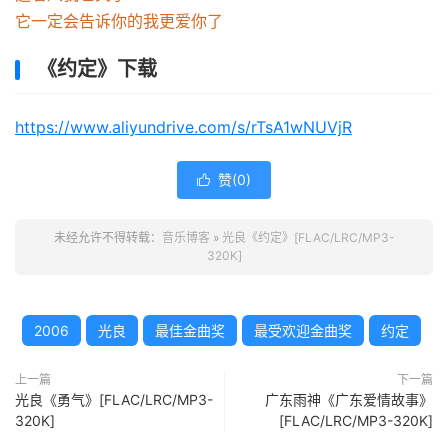
它一定会告诉你的我更爱你了
《约定》下载
https://www.aliyundrive.com/s/rTsA1wNUVjR
赞(
0
)

未经允许不得转载：
音乐博客
»
光良《约定》[FLAC/LRC/MP3-
320K]
2006
光良
最佳金曲奖
最受欢迎金曲奖
约定
上一篇
下一篇
光良《勇气》[FLAC/LRC/MP3-
广东雨神《广东爱情故事》
320K]
[FLAC/LRC/MP3-320K]