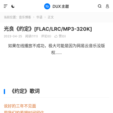




当前位置：
音乐博客
华语
正文


光良《约定》[FLAC/LRC/MP3-320K]
2023-04-25
阅读(
111
)
评论(0)
赞(
0
)

如果在线播放不成功，极大可能是因为网易云音乐没版
权……
《约定》歌词
说好的三年不见面

用我们的爱把时间留住
