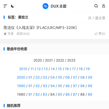




标签：黄桂兰
共 1 篇文章
陈洁仪《入戏太深》[FLAC/LRC/MP3-320K]
华语
阅读(
352
)
赞(
0
)


歌曲年份检索
2020 / 2021 / 2022 / 2023
2010
/
11
/
12
/
13
/
14
/
15
/
16
/
17
/
18
/
19
2000
/
01
/
02
/
03
/
04
/
05
/
06
/
07
/
08
/
09
1990
/
91
/
92
/
93
/
94
/
95
/
96
/
97
/
98
/
99
1980 /
81
/
82
/
83
/ 84 /
85
/
86
/
87
/ 88 /
89
随机推荐