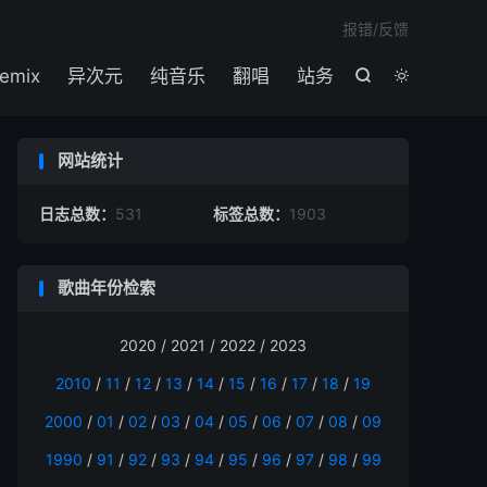

报错/反馈
emix
异次元
纯音乐
翻唱
站务


网站统计
日志总数：
531
标签总数：
1903
歌曲年份检索
2020 / 2021 / 2022 / 2023
2010
/
11
/
12
/
13
/
14
/
15
/
16
/
17
/
18
/
19
2000
/
01
/
02
/
03
/
04
/
05
/
06
/
07
/
08
/
09
1990
/
91
/
92
/
93
/
94
/
95
/
96
/
97
/
98
/
99