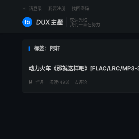
Hi, 请登录
我要注册
找回密码
欢迎光临
我们一直在努力
标签：阿轩
动力火车《那就这样吧》[FLAC/LRC/MP3-3
华语
阅读(
493
)
去评论
