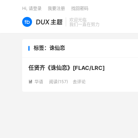
Hi, 请登录
我要注册
找回密码
欢迎光临
我们一直在努力
标签：诛仙恋
任贤齐《诛仙恋》[FLAC/LRC]
华语
阅读(
157
)
去评论
