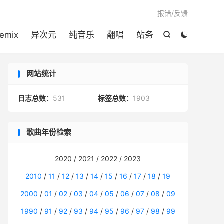

报错/反馈
emix
异次元
纯音乐
翻唱
站务


网站统计
日志总数：
531
标签总数：
1903
歌曲年份检索
2020 / 2021 / 2022 / 2023
2010
/
11
/
12
/
13
/
14
/
15
/
16
/
17
/
18
/
19
2000
/
01
/
02
/
03
/
04
/
05
/
06
/
07
/
08
/
09
1990
/
91
/
92
/
93
/
94
/
95
/
96
/
97
/
98
/
99