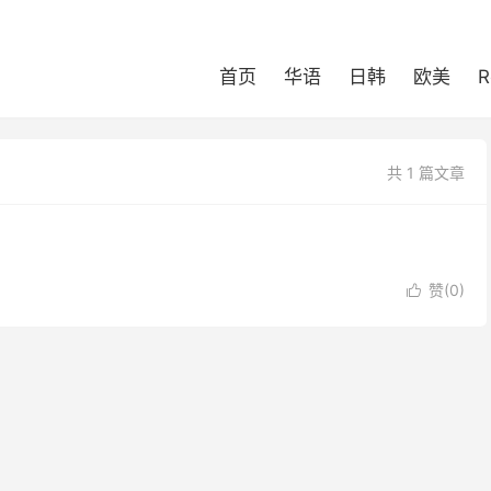
首页
华语
日韩
欧美
R
共 1 篇文章
赞(
0
)
