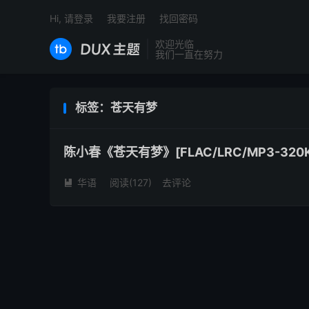
Hi, 请登录
我要注册
找回密码
欢迎光临
我们一直在努力
标签：苍天有梦
陈小春《苍天有梦》[FLAC/LRC/MP3-320K
华语
阅读(
127
)
去评论
