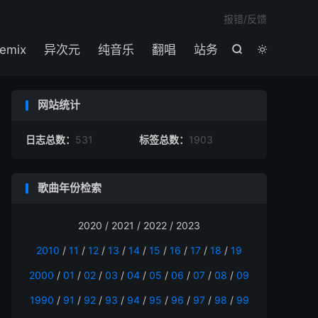

报错/反馈
emix
异次元
纯音乐
翻唱
站务


网站统计
日志总数：
531
标签总数：
1903
歌曲年份检索
2020 / 2021 / 2022 / 2023
2010
/
11
/
12
/
13
/
14
/
15
/
16
/
17
/
18
/
19
2000
/
01
/
02
/
03
/
04
/
05
/
06
/
07
/
08
/
09
1990
/
91
/
92
/
93
/
94
/
95
/
96
/
97
/
98
/
99