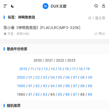




标签：神啊救救我
共 1 篇文章
陈小春《神啊救救我》[FLAC/LRC/MP3-320K]
华语
阅读(
166
)
赞(
0
)


歌曲年份检索
2020 / 2021 / 2022 / 2023
2010
/
11
/
12
/
13
/
14
/
15
/
16
/
17
/
18
/
19
2000
/
01
/
02
/
03
/
04
/
05
/
06
/
07
/
08
/
09
1990
/
91
/
92
/
93
/
94
/
95
/
96
/
97
/
98
/
99
1980 /
81
/
82
/
83
/ 84 /
85
/
86
/
87
/ 88 /
89
随机推荐