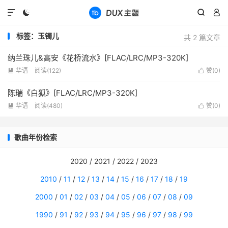




标签：玉镯儿
共 2 篇文章
纳兰珠儿&高安《花桥流水》[FLAC/LRC/MP3-320K]
华语
阅读(
122
)
赞(
0
)


陈瑞《白狐》[FLAC/LRC/MP3-320K]
华语
阅读(
480
)
赞(
0
)


歌曲年份检索
2020 / 2021 / 2022 / 2023
2010
/
11
/
12
/
13
/
14
/
15
/
16
/
17
/
18
/
19
2000
/
01
/
02
/
03
/
04
/
05
/
06
/
07
/
08
/
09
1990
/
91
/
92
/
93
/
94
/
95
/
96
/
97
/
98
/
99