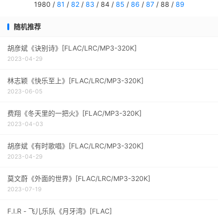
1980 /
81
/
82
/
83
/ 84 /
85
/
86
/
87
/ 88 /
89
随机推荐
胡彦斌《诀别诗》[FLAC/LRC/MP3-320K]
2023-04-29
林志颖《快乐至上》[FLAC/LRC/MP3-320K]
2023-06-05
费翔《冬天里的一把火》[FLAC/MP3-320K]
2023-04-03
胡彦斌《有时歌唱》[FLAC/LRC/MP3-320K]
2023-04-29
莫文蔚《外面的世界》[FLAC/LRC/MP3-320K]
2023-07-19
F.I.R - 飞儿乐队《月牙湾》[FLAC]