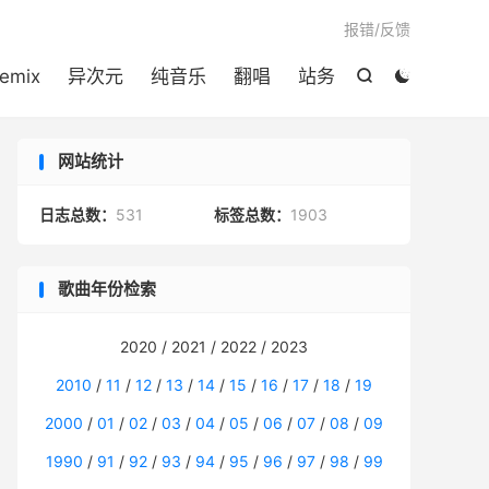

报错/反馈
emix
异次元
纯音乐
翻唱
站务


网站统计
日志总数：
531
标签总数：
1903
歌曲年份检索
2020 / 2021 / 2022 / 2023
2010
/
11
/
12
/
13
/
14
/
15
/
16
/
17
/
18
/
19
2000
/
01
/
02
/
03
/
04
/
05
/
06
/
07
/
08
/
09
1990
/
91
/
92
/
93
/
94
/
95
/
96
/
97
/
98
/
99