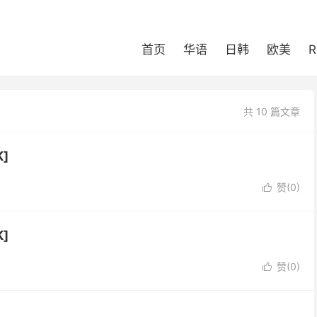
首页
华语
日韩
欧美
R
共 10 篇文章
]
赞(
0
)

]
赞(
0
)
