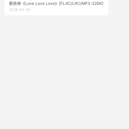
蔡依林《Love Love Love》[FLAC/LRC/MP3-320K]
2023-03-30