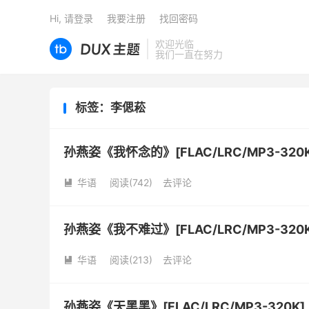
Hi, 请登录
我要注册
找回密码
欢迎光临
我们一直在努力
标签：李偲菘
孙燕姿《我怀念的》[FLAC/LRC/MP3-320K
华语
阅读(
742
)
去评论

孙燕姿《我不难过》[FLAC/LRC/MP3-320K
华语
阅读(
213
)
去评论

孙燕姿《天黑黑》[FLAC/LRC/MP3-320K]