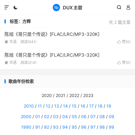




标签：方辉
共 2 篇文章
陈旭《哥只是个传说》[FLAC/LRC/MP3-320K]
华语
阅读(
541
)
赞(
0
)


陈旭《哥只是个传说》[FLAC/LRC/MP3-320K]
华语
阅读(
214
)
赞(
0
)


歌曲年份检索
2020 / 2021 / 2022 / 2023
2010
/
11
/
12
/
13
/
14
/
15
/
16
/
17
/
18
/
19
2000
/
01
/
02
/
03
/
04
/
05
/
06
/
07
/
08
/
09
1990
/
91
/
92
/
93
/
94
/
95
/
96
/
97
/
98
/
99