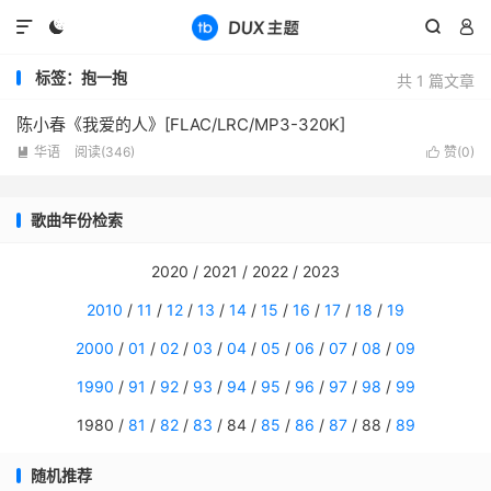




标签：抱一抱
共 1 篇文章
陈小春《我爱的人》[FLAC/LRC/MP3-320K]
华语
阅读(
346
)
赞(
0
)


歌曲年份检索
2020 / 2021 / 2022 / 2023
2010
/
11
/
12
/
13
/
14
/
15
/
16
/
17
/
18
/
19
2000
/
01
/
02
/
03
/
04
/
05
/
06
/
07
/
08
/
09
1990
/
91
/
92
/
93
/
94
/
95
/
96
/
97
/
98
/
99
1980 /
81
/
82
/
83
/ 84 /
85
/
86
/
87
/ 88 /
89
随机推荐