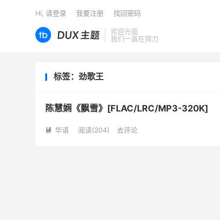
Hi, 请登录
我要注册
找回密码
欢迎光临
我们一直在努力
标签：劲歌王
陈慧娴《飘雪》[FLAC/LRC/MP3-320K]
华语
阅读(
204
)
去评论
