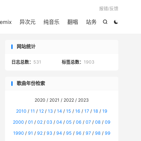

报错/反馈
emix
异次元
纯音乐
翻唱
站务


网站统计
日志总数：
531
标签总数：
1903
歌曲年份检索
2020 / 2021 / 2022 / 2023
2010
/
11
/
12
/
13
/
14
/
15
/
16
/
17
/
18
/
19
2000
/
01
/
02
/
03
/
04
/
05
/
06
/
07
/
08
/
09
1990
/
91
/
92
/
93
/
94
/
95
/
96
/
97
/
98
/
99