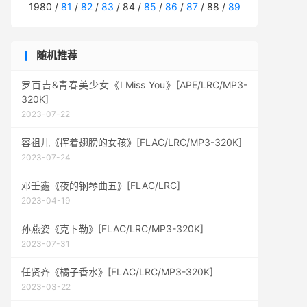
1980 /
81
/
82
/
83
/ 84 /
85
/
86
/
87
/ 88 /
89
随机推荐
罗百吉&青春美少女《I Miss You》[APE/LRC/MP3-
320K]
2023-07-22
容祖儿《挥着翅膀的女孩》[FLAC/LRC/MP3-320K]
2023-07-24
邓壬鑫《夜的钢琴曲五》[FLAC/LRC]
2023-04-19
孙燕姿《克卜勒》[FLAC/LRC/MP3-320K]
2023-07-31
任贤齐《橘子香水》[FLAC/LRC/MP3-320K]
2023-03-22