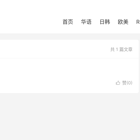
首页
华语
日韩
欧美
R
共 1 篇文章
赞(
0
)
