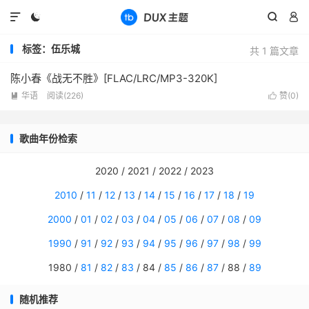




标签：伍乐城
共 1 篇文章
陈小春《战无不胜》[FLAC/LRC/MP3-320K]
华语
阅读(
226
)
赞(
0
)


歌曲年份检索
2020 / 2021 / 2022 / 2023
2010
/
11
/
12
/
13
/
14
/
15
/
16
/
17
/
18
/
19
2000
/
01
/
02
/
03
/
04
/
05
/
06
/
07
/
08
/
09
1990
/
91
/
92
/
93
/
94
/
95
/
96
/
97
/
98
/
99
1980 /
81
/
82
/
83
/ 84 /
85
/
86
/
87
/ 88 /
89
随机推荐