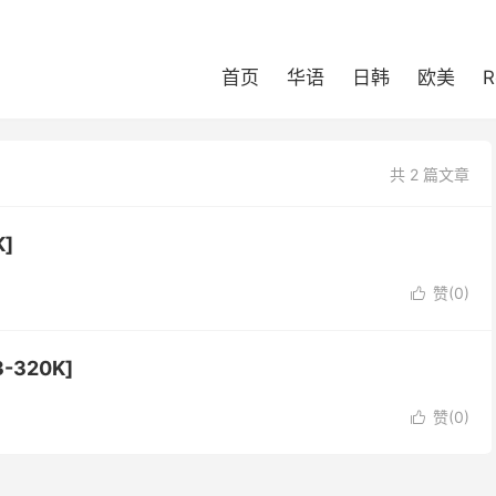
首页
华语
日韩
欧美
R
共 2 篇文章
]
赞(
0
)

320K]
赞(
0
)
