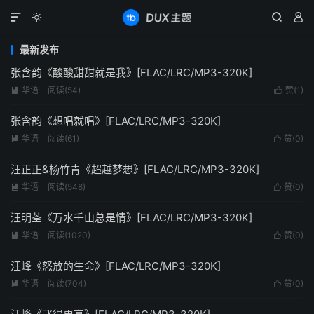




最新发布
张含韵《酸酸甜甜就是我》[FLAC/LRC/MP3-320K]
华语
阅读(
54
)
赞(
1
)


张含韵《想唱就唱》[FLAC/LRC/MP3-320K]
华语
阅读(
61
)
赞(
0
)


汪正正&杨竹青《超越梦想》[FLAC/LRC/MP3-320K]
华语
阅读(
548
)
赞(
0
)


汪明荃《万水千山总是情》[FLAC/LRC/MP3-320K]
华语
阅读(
1020
)
赞(
0
)


汪峰《怒放的生命》[FLAC/LRC/MP3-320K]
华语
阅读(
704
)
赞(
0
)

