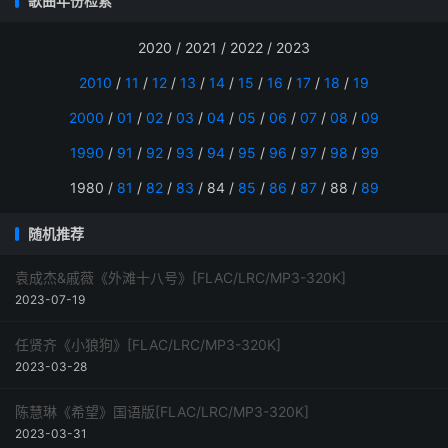
歌曲年份检索
2020 / 2021 / 2022 / 2023
2010
/
11
/
12
/
13
/
14
/
15
/
16
/
17
/
18
/
19
2000
/
01
/
02
/
03
/
04
/
05
/
06
/
07
/
08
/
09
1990
/
91
/
92
/
93
/
94
/
95
/
96
/
97
/
98
/
99
1980 /
81
/
82
/
83
/ 84 /
85
/
86
/
87
/ 88 /
89
随机推荐
袁成杰&戚薇《外滩十八号》[FLAC/LRC/MP3-320K]
2023-07-19
任贤齐《小狼狗》[FLAC/LRC/MP3-320K]
2023-03-28
陈慧琳《希望》国语版[FLAC/LRC/MP3-320K]
2023-03-31